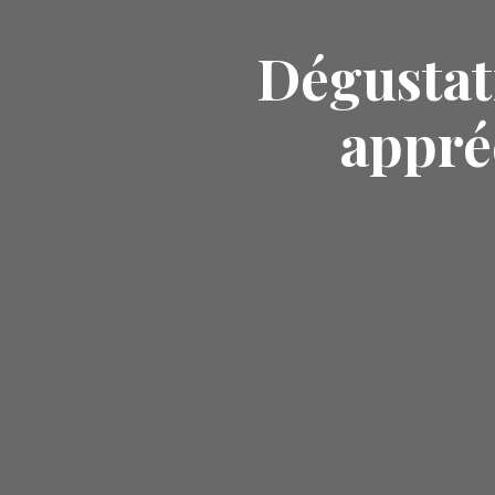
Dégustati
appré